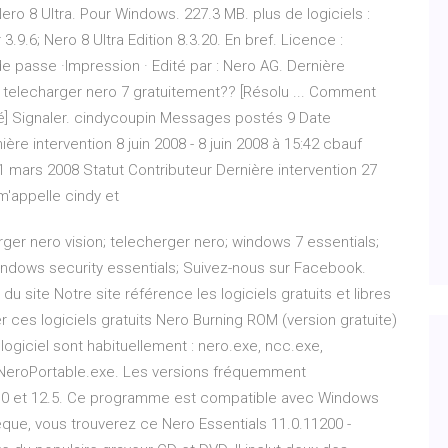
Nero 8 Ultra. Pour Windows. 227.3 MB. plus de logiciels :
9.6; Nero 8 Ultra Edition 8.3.20. En bref. Licence :
 de passe ·Impression · Edité par : Nero AG. Dernière
 telecharger nero 7 gratuitement?? [Résolu ... Comment
é] Signaler. cindycoupin Messages postés 9 Date
ère intervention 8 juin 2008 - 8 juin 2008 à 15:42 cbauf
 mars 2008 Statut Contributeur Dernière intervention 27
m'appelle cindy et
rger nero vision; telecherger nero; windows 7 essentials;
windows security essentials; Suivez-nous sur Facebook.
du site Notre site référence les logiciels gratuits et libres
 ces logiciels gratuits Nero Burning ROM (version gratuite)
 logiciel sont habituellement : nero.exe, ncc.exe,
NeroPortable.exe. Les versions fréquemment
5.0 et 12.5. Ce programme est compatible avec Windows
èque, vous trouverez ce Nero Essentials 11.0.11200 -