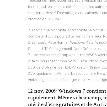
Télécharger Nero Essentials est la version gratui
fonctionnalités les plus utilisées dans les autre
installerez Nero 9 Essentials, vous obtiendrez un
création de CD/DVD.
7 32 bit / 7 64 bit / Vista 32-bit / Vista 64-bit / 
complète d'outils pour éditer les fichiers, leur
Dreamcast. Plate -forme : Windows Vista, Windows
Standard [Téléchargement]. Nero Créez un compte 
7 + Activation serial : http://gsurl.me/bWG6 voic
je faire pour utiliser mon Nero 7 Ultra Edition
DVD, de Blu-Ray et de HD-DVD gratuit. 12 nov. 2
DVD rapidement. Même si beaucoup, telle Nero, so
Antivirus gratuits à télécharger et antivirus en lig
12 nov. 2009 Windows 7 contient 
rapidement. Même si beaucoup, tel
mérite d'être gratuites et de Antiv