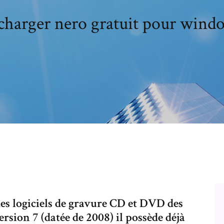
charger nero gratuit pour wind
es logiciels de gravure CD et DVD des
ersion 7 (datée de 2008) il possède déjà