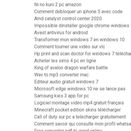
Ni no kuni 2 pc amazon
Comment debloquer un iphone 5 avec code
Amd catalyst control center 2020
Impossible dinstaller google chrome windows
Avast antivirus for android
Transformer mon windows 7 en windows 10
Comment tourner une vidéo sur vlc
Hp print and scan doctor for windows 7 télécha
Acheter les sims 4 pc en ligne
King of avalon dragon warfare battle
Wav to mp3 converter mac
Editeur audio gratuit windows 7
Microsoft edge windows 10 ne se lance pas
Samsung kies 3 app for pc
Logiciel montage vidéo mp4 gratuit français
Minecraft pocket edition skins télécharger
Call of duty sur pc a telecharger gratuitement
Comment savoir qui consulte mon profil whats
Free converter pdf to word online