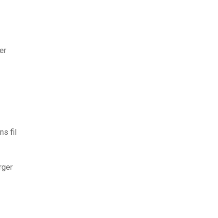
er
s fil
rger