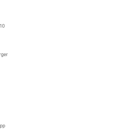
 10
rger
app