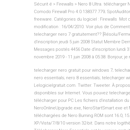
Sécurit é > Firewalls > Nero 8 Ultra. télécharger 
Comodo Firewall Pro 4.0.138377.779; SpotAuditor 3.
freeware. Catégories du logiciel : Firewalls ·Mot
modification : 16/04/2010. Voir plus de Comment
telecharger nero 7 gratuitement?? [Résolu/Ferm
d'inscription jeudi 5 juin 2008 Statut Membre Derni
Messages postés 4456 Date d'inscription lundi 31
novembre 2019 - 11 juin 2008 à 05:38. Bonjour, je 
telecharger nero gratuit pour windows 7; telecha
nero essentials; nero 8 essentials; telecharger 
Lelogicielgratuit.com. Twitter. Tweeter. À propos 
disponibles sur Internet. Vous pouvez telecharger
télécharger pour PC Les fichiers d'installation du
NeroOnlineUpgrade.exe, NeroStartSmart.exe et 
téléchargées de Nero Burning ROM sont 16.0, 1
XP/Vista/7/8/10 version 32-bit. Dans notre logith