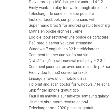
Play store app télécharger for android 4.1 2
Emily wants to play too walkthrough xbox one
Telecharger le coran en arabe pour lire
Installer facebook sur iphone sans wifi
Super mario bros 3 for android gratuit télécharg
Maths en poche archives 3ème
Logiciel pour retrouver une police de caractère
Ps3 media server youtube streaming
Windows 7 english iso 32 bit télécharger
Comment tourner une vidéo sur vlc
ß¬áτáΓ∞ ¿úαπ raft survival multiplayer 2 3d
Comment jouer sur pc avec une manette ps3 san
Free video to mp3 converter crack
Lineage 2 revolution mobile class
Hp print and scan doctor for windows 7 télécha
Ship finder iphone gratuit app
Faut il un antivirus sur tablette samsung galaxy
Ultimate ninja storm revolution ps4
Telecharger pes 2020 pc crack gratuit