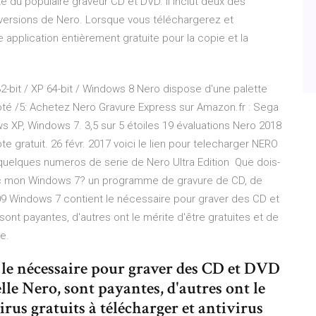
te du populaire graveur CD et DVD. Il inclut deux des
s versions de Nero. Lorsque vous téléchargerez et
e application entièrement gratuite pour la copie et la
XP 32-bit / XP 64-bit / Windows 8 Nero dispose d'une palette
 Noté /5: Achetez Nero Gravure Express sur Amazon.fr : Sega
 XP, Windows 7. 3,5 sur 5 étoiles 19 évaluations Nero 2018
gratuit. 26 févr. 2017 voici le lien pour telecharger NERO
i quelques numeros de serie de Nero Ultra Edition Que dois-
 avec mon Windows 7? un programme de gravure de CD, de
009 Windows 7 contient le nécessaire pour graver des CD et
nt payantes, d'autres ont le mérite d'être gratuites et de
ne.
le nécessaire pour graver des CD et DVD
le Nero, sont payantes, d'autres ont le
irus gratuits à télécharger et antivirus