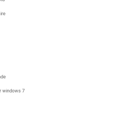
ire
nde
or windows 7