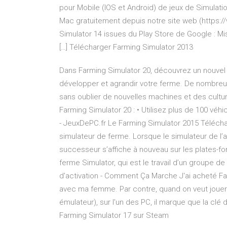
pour Mobile (IOS et Android) de jeux de Simulat
Mac gratuitement depuis notre site web (https:/
Simulator 14 issues du Play Store de Google : Mis
[…] Télécharger Farming Simulator 2013
Dans Farming Simulator 20, découvrez un nouvel
développer et agrandir votre ferme. De nombreus
sans oublier de nouvelles machines et des cultur
Farming Simulator 20 : • Utilisez plus de 100 véh
- JeuxDePC.fr Le Farming Simulator 2015 Téléchar
simulateur de ferme. Lorsque le simulateur de l’a
successeur s’affiche à nouveau sur les plates-fo
ferme Simulator, qui est le travail d’un groupe d
d'activation - Comment Ça Marche J'ai acheté Farm
avec ma femme. Par contre, quand on veut jouer to
émulateur), sur l'un des PC, il marque que la cl
Farming Simulator 17 sur Steam