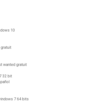
indows 10
gratuit
t wanted gratuit
 32 bit
spañol
windows 7 64 bits