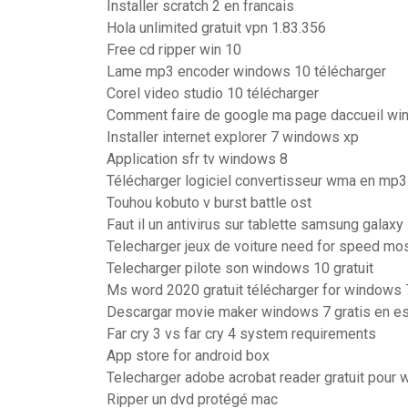
Installer scratch 2 en francais
Hola unlimited gratuit vpn 1.83.356
Free cd ripper win 10
Lame mp3 encoder windows 10 télécharger
Corel video studio 10 télécharger
Comment faire de google ma page daccueil w
Installer internet explorer 7 windows xp
Application sfr tv windows 8
Télécharger logiciel convertisseur wma en mp3 
Touhou kobuto v burst battle ost
Faut il un antivirus sur tablette samsung galaxy
Telecharger jeux de voiture need for speed mos
Telecharger pilote son windows 10 gratuit
Ms word 2020 gratuit télécharger for windows 7
Descargar movie maker windows 7 gratis en e
Far cry 3 vs far cry 4 system requirements
App store for android box
Telecharger adobe acrobat reader gratuit pour 
Ripper un dvd protégé mac