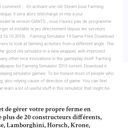
et comment ... En activant une clé Steam pour Farming
hèque. Il sera alors téléchargé et mis à jour
issant la version GIANTS , vous n’aurez pas de programme
rger et installer le jeu directement depuis les serveurs
(upd.16.10.2019) … Farming Simulator 19 Game Free Download
rs to look at farming activities from a different angle. The
he good old simulator in a new wrapper, with improved
any other nice innovations in the gameplay itself. Farming
allpaper for Farming Simulator 2015 torrent. Download it
d playing simulator games. To be honest most of people who
ng, also relying cause of direction of game. You can feel
learn a lot of useful stuff in this simulator, that might be
 de gérer votre propre ferme en
e plus de 20 constructeurs différents,
se, Lamborghini, Horsch, Krone,