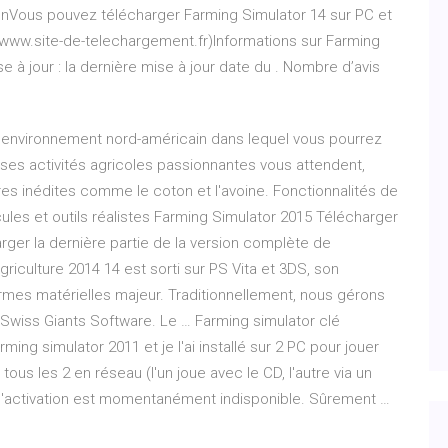
ionVous pouvez télécharger Farming Simulator 14 sur PC et
/www.site-de-telechargement.fr)Informations sur Farming
e à jour : la dernière mise à jour date du . Nombre d’avis
 environnement nord-américain dans lequel vous pourrez
es activités agricoles passionnantes vous attendent,
es inédites comme le coton et l'avoine. Fonctionnalités de
icules et outils réalistes Farming Simulator 2015 Télécharger
ger la dernière partie de la version complète de
griculture 2014 14 est sorti sur PS Vita et 3DS, son
rmes matérielles majeur. Traditionnellement, nous gérons
e Swiss Giants Software. Le … Farming simulator clé
ing simulator 2011 et je l'ai installé sur 2 PC pour jouer
us les 2 en réseau (l'un joue avec le CD, l'autre via un
é d'activation est momentanément indisponible. Sûrement …